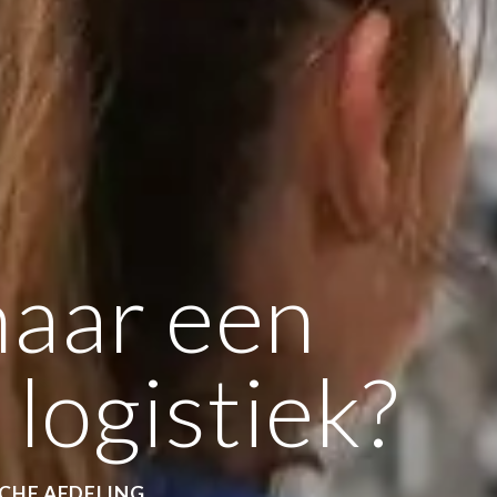
aar een
 logistiek?
CHE AFDELING